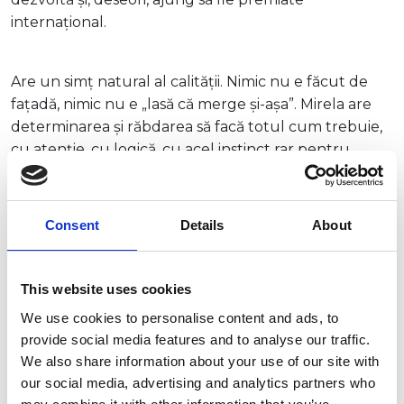
internațional.
Are un simț natural al calității. Nimic nu e făcut de
fațadă, nimic nu e „lasă că merge și-așa”. Mirela are
determinarea și răbdarea să facă totul cum trebuie,
cu atenție, cu logică, cu acel instinct rar pentru
detalii care fac diferența. În business, e combinația
ideală între intuiție fină și fler real: citește excelent
atât oamenii, cât și direcția în care trebuie să meargă
Consent
Details
About
un proiect pentru a avea succes.
This website uses cookies
Are doi băieți, „unul mai frumos și mai deștept decât
We use cookies to personalise content and ads, to
celălalt”, cum ne place nouă să spunem, și e mândră
provide social media features and to analyse our traffic.
de fiecare realizare a lor. O are și pe Mura, o pisică
We also share information about your use of our site with
maidaneză neagră și dolofană, care domină casa cu
our social media, advertising and analytics partners who
aceeași grație cu care Mirela domină strategiile de