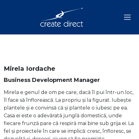
Mirela Iordache
Business Development Manager
Mirela e genul de om pe care, dacă îl pui într-un loc,
îl face să înflorească. La propriu și la figurat. Iubește
plantele și e convinsă că și plantele o iubesc pe ea.
Casa ei este o adevărată junglă domestică, unde
fiecare frunză pare că respiră mai bine sub grija ei. La
fel și proiectele în care se implică: cresc, înfloresc, se
dezvoltă și, deseori, ajung să fie premiate